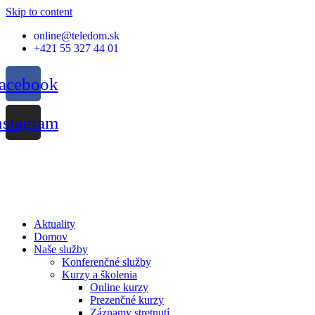
Skip to content
online@teledom.sk
+421 55 327 44 01
acebook
nstagram
Aktuality
Domov
Naše služby
Konferenčné služby
Kurzy a školenia
Online kurzy
Prezenčné kurzy
Záznamy stretnutí