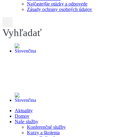
Najčastejšie otázky a odpovede
Zásady ochrany osobných údajov
Vyhľadať
Aktuality
Domov
Naše služby
Konferenčné služby
Kurzy a školenia