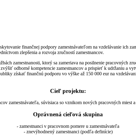
oskytovanie finančnej podpory zamestnávateľom na vzdelávanie ich za
edníctvom zlepšenia a rozvoja zručností zamestnancov.
službách zamestnanosti, ktorý sa zameriava na posilnenie pracovných z
, zvýšiť odborné kompetencie zamestnancov a prispieť k udržaniu a v
bliky získať finančnú podporu vo výške až 150 000 eur na vzdelávani
Cieľ projektu:
cov zamestnávateľa, súvisiaca so vznikom nových pracovných miest a u
Oprávnená cieľová skupina
- zamestnanci v pracovnom pomere u zamestnávateľa
- znevýhodnený zamestnanci (podľa definície)