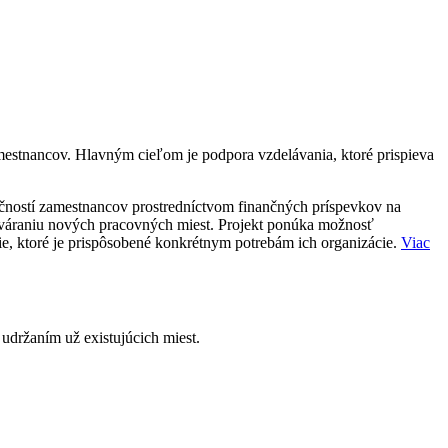
mestnancov. Hlavným cieľom je podpora vzdelávania, ktoré prispieva
ručností zamestnancov prostredníctvom finančných príspevkov na
ytváraniu nových pracovných miest. Projekt ponúka možnosť
e, ktoré je prispôsobené konkrétnym potrebám ich organizácie.
Viac
držaním už existujúcich miest.