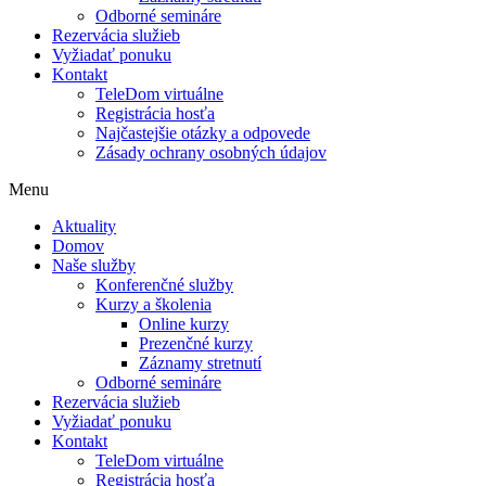
Odborné semináre
Rezervácia služieb
Vyžiadať ponuku
Kontakt
TeleDom virtuálne
Registrácia hosťa
Najčastejšie otázky a odpovede
Zásady ochrany osobných údajov
Menu
Aktuality
Domov
Naše služby
Konferenčné služby
Kurzy a školenia
Online kurzy
Prezenčné kurzy
Záznamy stretnutí
Odborné semináre
Rezervácia služieb
Vyžiadať ponuku
Kontakt
TeleDom virtuálne
Registrácia hosťa