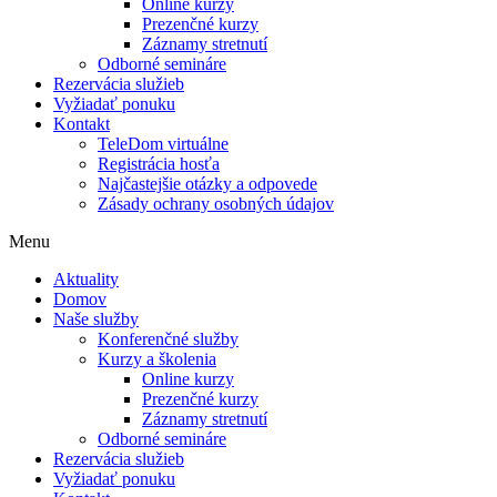
Online kurzy
Prezenčné kurzy
Záznamy stretnutí
Odborné semináre
Rezervácia služieb
Vyžiadať ponuku
Kontakt
TeleDom virtuálne
Registrácia hosťa
Najčastejšie otázky a odpovede
Zásady ochrany osobných údajov
Menu
Aktuality
Domov
Naše služby
Konferenčné služby
Kurzy a školenia
Online kurzy
Prezenčné kurzy
Záznamy stretnutí
Odborné semináre
Rezervácia služieb
Vyžiadať ponuku