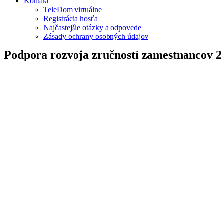
Kontakt
TeleDom virtuálne
Registrácia hosťa
Najčastejšie otázky a odpovede
Zásady ochrany osobných údajov
Podpora rozvoja zručností zamestnancov 