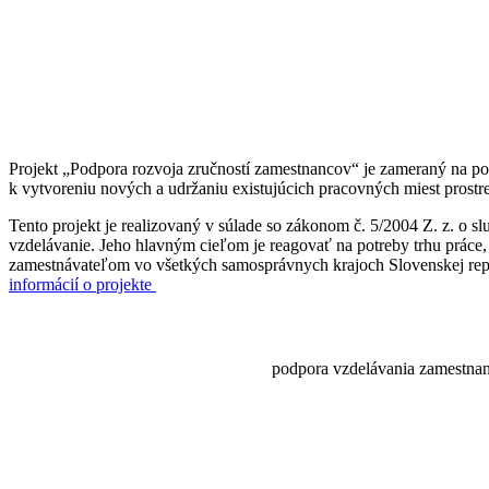
Projekt „Podpora rozvoja zručností zamestnancov“ je zameraný na p
k vytvoreniu nových a udržaniu existujúcich pracovných miest prostr
Tento projekt je realizovaný v súlade so zákonom č. 5/2004 Z. z. o 
vzdelávanie. Jeho hlavným cieľom je reagovať na potreby trhu práce
zamestnávateľom vo všetkých samosprávnych krajoch Slovenskej repu
informácií o projekte
podpora vzdelávania zamestnan