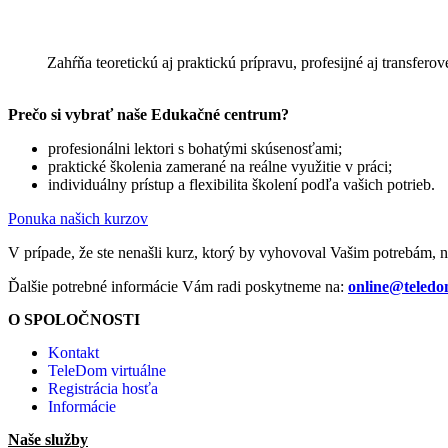
Zahŕňa teoretickú aj praktickú prípravu, profesijné aj trans
Prečo si vybrať naše Edukačné centrum?
profesionálni lektori s bohatými skúsenosťami;
praktické školenia zamerané na reálne využitie v práci;
individuálny prístup a flexibilita školení podľa vašich potrieb.
Ponuka našich kurzov
V prípade, že ste nenašli kurz, ktorý by vyhovoval Vašim potrebám, 
Ďalšie potrebné informácie Vám radi poskytneme na:
online@teledo
O SPOLOČNOSTI
Kontakt
TeleDom virtuálne
Registrácia hosťa
Informácie
Naše služby