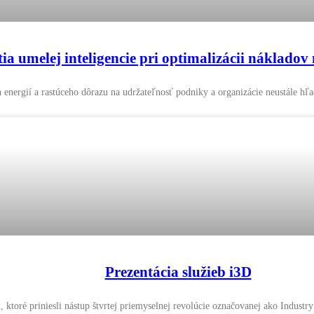
a umelej inteligencie pri optimalizácii nákladov 
 energií a rastúceho dôrazu na udržateľnosť podniky a organizácie neustále hľ
Prezentácia služieb i3D
toré priniesli nástup štvrtej priemyselnej revolúcie označovanej ako Industr