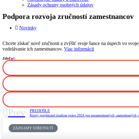
Zásady ochrany osobných údajov
Podpora rozvoja zručností zamestnancov
Novinky
Chcete získať nové zručnosti a zvýšiť svoje šance na úspech vo svo
vzdelávanie ich zamestnancov.
Viac informácii
Zdieľať:
Prev
PREDOŠLÉ
Kurzy preplácané úradom práce 2024 pre nezamestnaných, zamestnaných,
ZÁZNAMY STRETNUTÍ