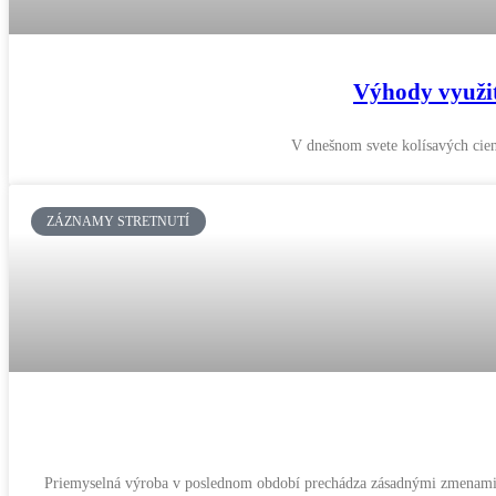
Výhody využiti
V dnešnom svete kolísavých cien
ZÁZNAMY STRETNUTÍ
Priemyselná výroba v poslednom období prechádza zásadnými zmenami, k