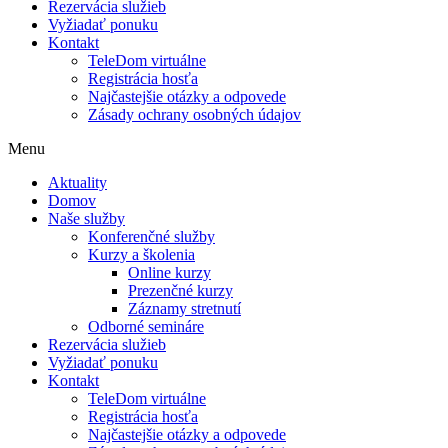
Rezervácia služieb
Vyžiadať ponuku
Kontakt
TeleDom virtuálne
Registrácia hosťa
Najčastejšie otázky a odpovede
Zásady ochrany osobných údajov
Menu
Aktuality
Domov
Naše služby
Konferenčné služby
Kurzy a školenia
Online kurzy
Prezenčné kurzy
Záznamy stretnutí
Odborné semináre
Rezervácia služieb
Vyžiadať ponuku
Kontakt
TeleDom virtuálne
Registrácia hosťa
Najčastejšie otázky a odpovede