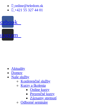
Skip
online@teledom.sk
to
+421 55 327 44 01
content
acebook
stagram
Aktuality
Domov
Naše služby
Konferenčné služby
Kurzy a školenia
Online kurzy
Prezenčné kurzy
Záznamy stretnutí
Odborné semináre