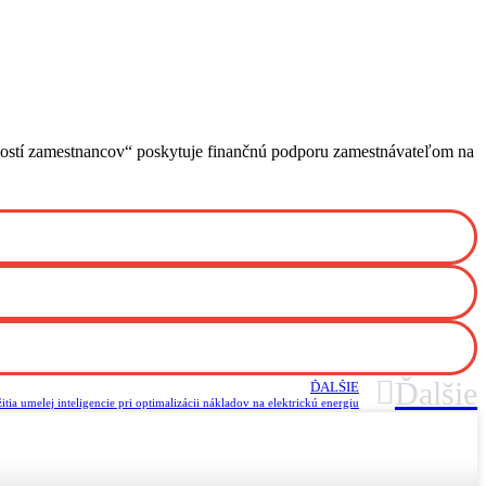
učností zamestnancov“ poskytuje finančnú podporu zamestnávateľom na
Ďalšie
ĎALŠIE
ia umelej inteligencie pri optimalizácii nákladov na elektrickú energiu