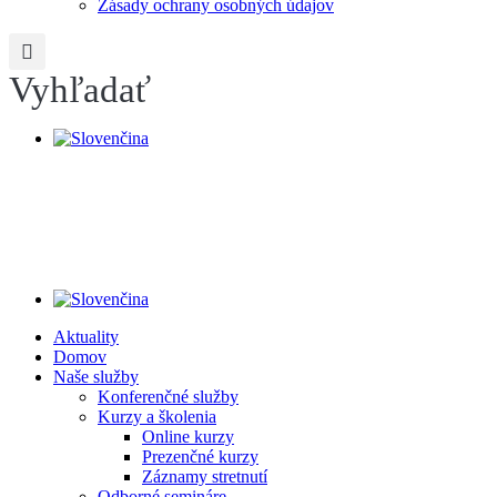
Zásady ochrany osobných údajov
Vyhľadať
Aktuality
Domov
Naše služby
Konferenčné služby
Kurzy a školenia
Online kurzy
Prezenčné kurzy
Záznamy stretnutí
Odborné semináre