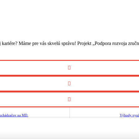
jej kariére? Máme pre vás skvelú správu! Projekt „Podpora rozvoja zr
 uchádzačov na MD.
Výhody využit