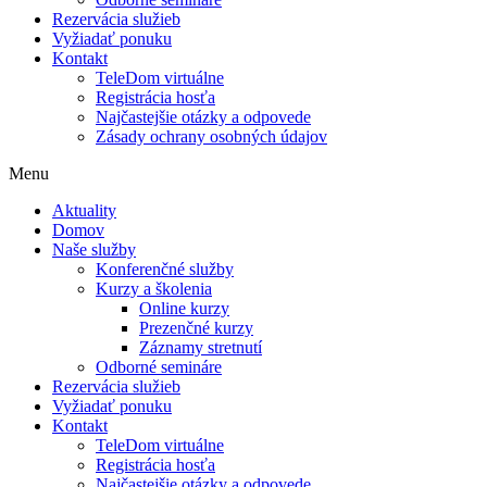
Rezervácia služieb
Vyžiadať ponuku
Kontakt
TeleDom virtuálne
Registrácia hosťa
Najčastejšie otázky a odpovede
Zásady ochrany osobných údajov
Menu
Aktuality
Domov
Naše služby
Konferenčné služby
Kurzy a školenia
Online kurzy
Prezenčné kurzy
Záznamy stretnutí
Odborné semináre
Rezervácia služieb
Vyžiadať ponuku
Kontakt
TeleDom virtuálne
Registrácia hosťa
Najčastejšie otázky a odpovede